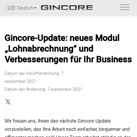
Bitte
🇩🇪 Deutsch
bezi
Sie
sich
Gincore-Update: neues Modul
auf
den
„Lohnabrechnung“ und
Katal
Verbesserungen für Ihr Business
Datum der Veröffentlichung: 7
september 2021
Datum der Änderung: 7 september 2021
Wir freuen uns, Ihnen das nächste Gincore-Update
vorzustellen, das Ihre Arbeit noch einfacher, bequemer und