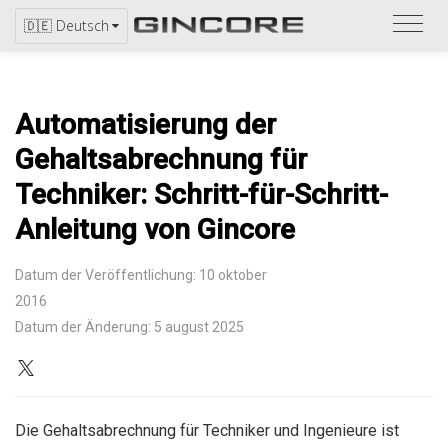
Bitte
🇩🇪 Deutsch
bezi
Sie
sich
Automatisierung der
auf
den
Gehaltsabrechnung für
Katal
Techniker: Schritt-für-Schritt-
Anleitung von Gincore
Datum der Veröffentlichung: 10 oktober
2016
Datum der Änderung: 5 august 2025
Die Gehaltsabrechnung für Techniker und Ingenieure ist