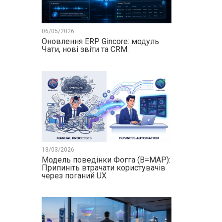
06/05/2026
Оновлення ERP Gincore: модуль
Чати, нові звіти та CRM.
13/03/2026
Модель поведінки Фогга (B=MAP):
Припиніть втрачати користувачів
через поганий UX