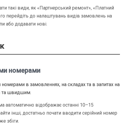
ти такі види, як «Партнерський ремонт», «Платний
го перейдіть до налаштувань видів замовлень на
пи або додавати нові.
к
ими номерами
номерами в замовленнях, на складах та в запитах на
м та швидшим.
ма автоматично відображає останні 10–15
айти інші, достатньо почати вводити серійний номер
же збіги.