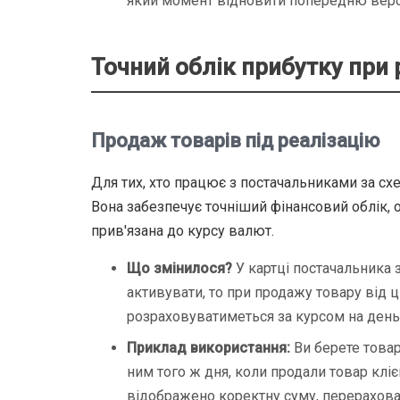
який момент відновити попередню верс
Точний облік прибутку при 
Продаж товарів під реалізацію
Для тих, хто працює з постачальниками за сх
Вона забезпечує точніший фінансовий облік, о
прив'язана до курсу валют.
Що змінилося?
У картці постачальника з
активувати, то при продажу товару від 
розраховуватиметься за курсом на день 
Приклад використання:
Ви берете товар
ним того ж дня, коли продали товар клієн
відображено коректну суму, перерахова