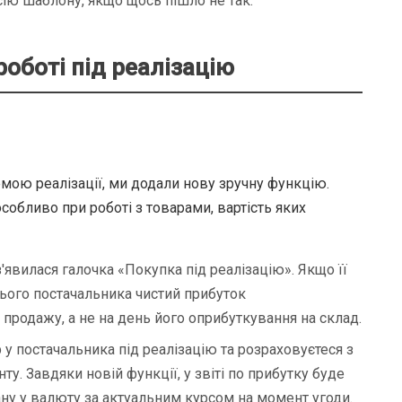
ію шаблону, якщо щось пішло не так.
роботі під реалізацію
емою реалізації, ми додали нову зручну функцію.
собливо при роботі з товарами, вартість яких
'явилася галочка «Покупка під реалізацію». Якщо її
цього постачальника чистий прибуток
продажу, а не на день його оприбуткування на склад.
 у постачальника під реалізацію та розраховуєтеся з
ту. Завдяки новій функції, у звіті по прибутку буде
ну у валюту за актуальним курсом на момент угоди.