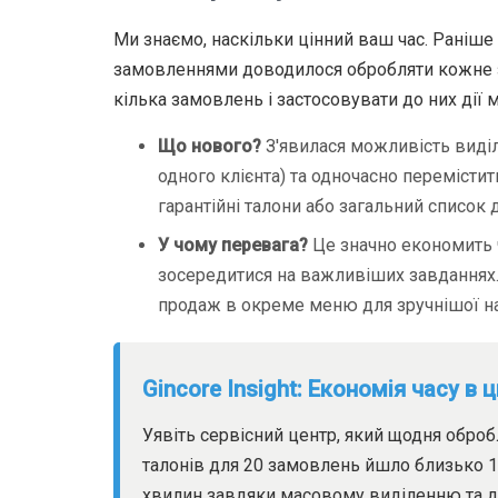
Ми знаємо, наскільки цінний ваш час. Раніше
замовленнями доводилося обробляти кожне з
кілька замовлень і застосовувати до них дії 
Що нового?
З'явилася можливість виділ
одного клієнта) та одночасно перемістити
гарантійні талони або загальний список д
У чому перевага?
Це значно економить 
зосередитися на важливіших завданнях.
продаж в окреме меню для зручнішої нав
Gincore Insight: Економія часу в 
Уявіть сервісний центр, який щодня оброб
талонів для 20 замовлень йшло близько 1
хвилин завдяки масовому виділенню та д