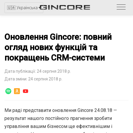
Звер
🇺🇦 Українська
до
катал
Оновлення Gincore: повний
огляд нових функцій та
покращень CRM-системи
Дата публікації: 24 серпня 2018 р.
Дата зміни: 24 серпня 2018 р.
Ми раді представити оновлення Gincore 24.08.18 —
результат нашого постійного прагнення зробити
управління вашим бізнесом ще ефективнішим і