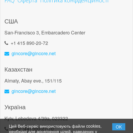
FAQ
Оферта
Політика конфіденційності
США
San-Francisco 3, Embarcadero Center
+1 415 890-20-72
gincore@gincore.net
Казахстан
Almaty, Abay eve., 151/115
gincore@gincore.net
Україна
Kyiv, Lebedeva 4/39a, 023322
Цей Веб-сервіс використовують файли cookies,
OK
+380 (44) 300-27-10
необхідні для досягнення цілей, наведених у