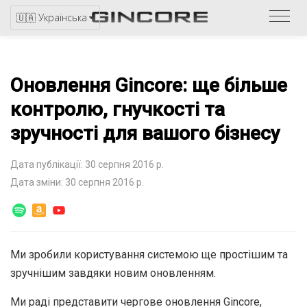
Звер
🇺🇦 Українська
до
катал
Оновлення Gincore: ще більше
контролю, гнучкості та
зручності для вашого бізнесу
Дата публікації: 30 серпня 2016 р.
Дата зміни: 30 серпня 2016 р.
Ми зробили користування системою ще простішим та
зручнішим завдяки новим оновленням.
Ми раді представити чергове оновлення Gincore,